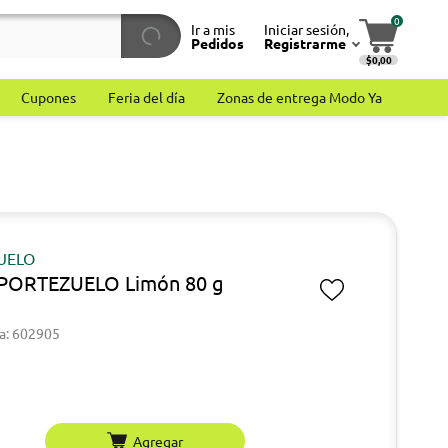
0
Ir a mis
Iniciar sesión,
Pedidos
Registrarme
$0,00
Cupones
Feria del día
Zonas de entrega Modo Ya
UELO
 PORTEZUELO Limón 80 g
a: 602905
Agregar