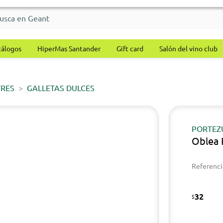
tálogos
HiperMas Santander
Gift card
Salón del vino club
TRES
GALLETAS DULCES
PORTEZ
Oblea
Referenci
32
$