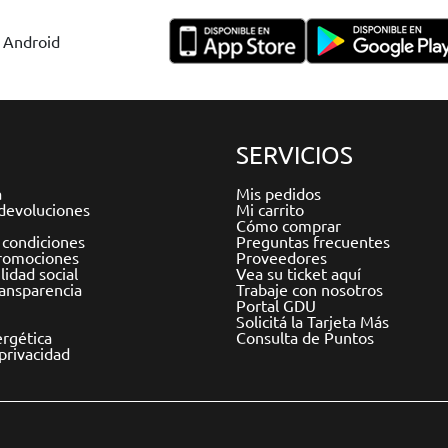
y Android
SERVICIOS
a
Mis pedidos
devoluciones
Mi carrito
Cómo comprar
 condiciones
Preguntas frecuentes
romociones
Proveedores
idad social
Vea su ticket aquí
ransparencia
Trabaje con nosotros
Portal GDU
Solicitá la Tarjeta Más
ergética
Consulta de Puntos
 privacidad