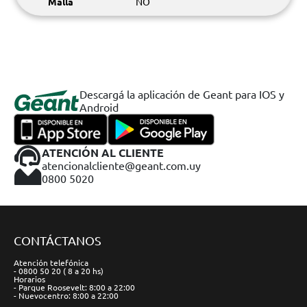
Malla
NO
Descargá la aplicación de Geant para IOS y
Android
ATENCIÓN AL CLIENTE
atencionalcliente@geant.com.uy
0800 5020
CONTÁCTANOS
Atención telefónica
- 0800 50 20 ( 8 a 20 hs)
Horarios
- Parque Roosevelt: 8:00 a 22:00
- Nuevocentro: 8:00 a 22:00