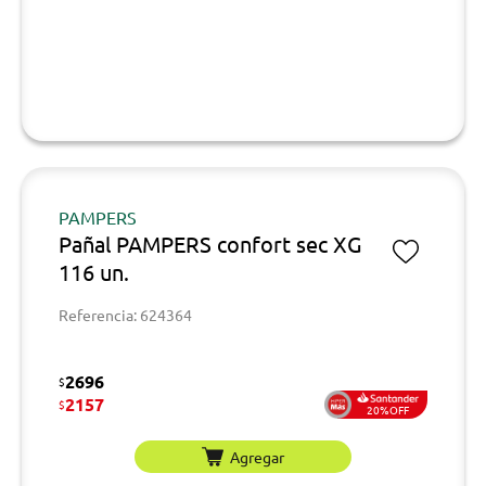
PAMPERS
Pañal PAMPERS confort sec XG
116 un.
Referencia: 624364
2696
$
2157
$
20%OFF
Agregar