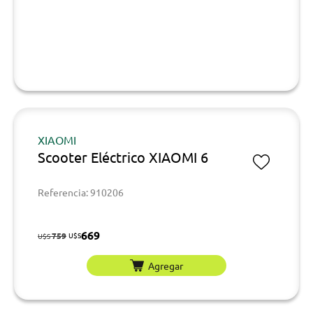
XIAOMI
Scooter Eléctrico XIAOMI 6
Referencia: 910206
669
759
U$S
U$S
Agregar