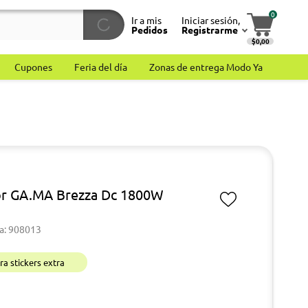
0
Ir a mis
Iniciar sesión,
Pedidos
Registrarme
$0,00
Cupones
Feria del día
Zonas de entrega Modo Ya
r GA.MA Brezza Dc 1800W
a: 908013
a stickers extra