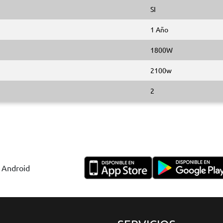
SI
1 Año
1800W
2100w
2
y Android