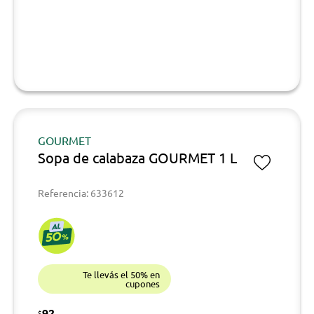
GOURMET
Sopa de calabaza GOURMET 1 L
Referencia: 633612
Te llevás el 50% en
cupones
92
$