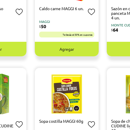
so
Caldo carne MAGGI 6 un.
Sazón en c
panceta 
4 un.
MAGGI
MONTE CU
50
$
64
$
Te llevás el 50% en cupones
r
Agregar
Sopa costilla MAGGI 60g
Sopa de 
 CUDINE
CUDINE li