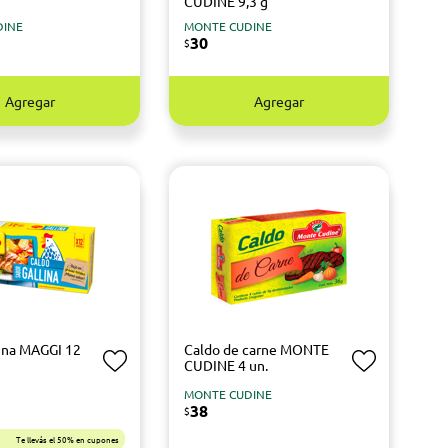
CUDINE 9,3 g
DINE
MONTE CUDINE
30
$
Agregar
Agregar
lina MAGGI 12
Caldo de carne MONTE
CUDINE 4 un.
MONTE CUDINE
38
$
Te llevás el 50% en cupones