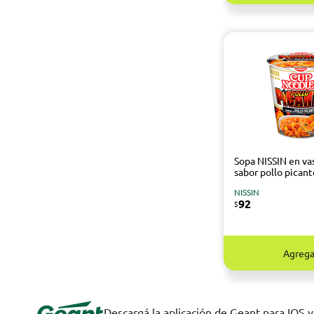
Sopa NISSIN en va
sabor pollo picant
NISSIN
92
$
Agrega
Descargá la aplicación de Geant para IOS 