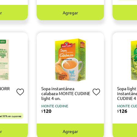
r
Agregar
KNORR
Sopa instantánea
Sopa light
calabaza MONTE CUDINE
instantá
light 4 un.
CUDINE 4 
MONTE CUDINE
MONTE CU
120
126
$
$
s el 50% en cupones
r
Agregar