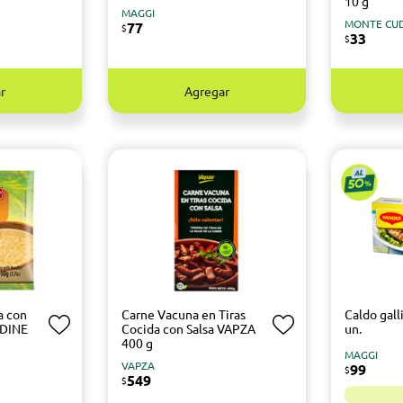
10 g
MAGGI
MONTE CU
77
$
33
$
r
Agregar
a con
Carne Vacuna en Tiras
Caldo gal
UDINE
Cocida con Salsa VAPZA
un.
400 g
MAGGI
VAPZA
99
$
549
$