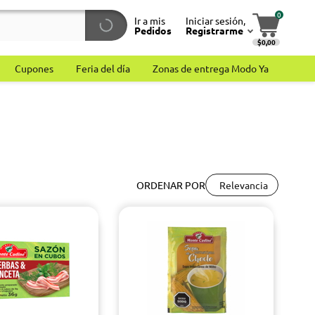
0
Ir a mis
Iniciar sesión,
Pedidos
Registrarme
$0,00
Cupones
Feria del día
Zonas de entrega Modo Ya
Relevancia
ORDENAR POR