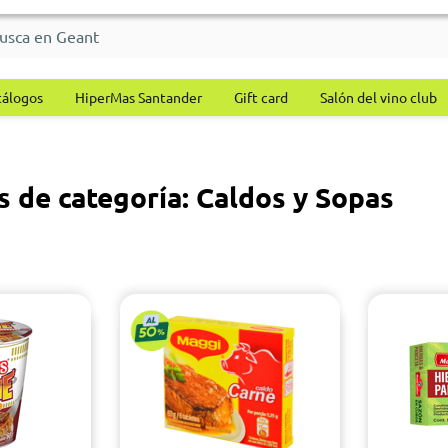
tálogos
HiperMas Santander
Gift card
Salón del vino club
 de categoría: Caldos y Sopas