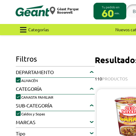
Géant Parque
Roosevelt
Categorías
Nuevos ca
Filtros
Resultados
DEPARTAMENTO
110
PRODUCTOS
ALMACÉN
CATEGORÍA
CANASTA FAMILIAR
SUB-CATEGORÍA
Caldos y Sopas
MARCAS
Tipo