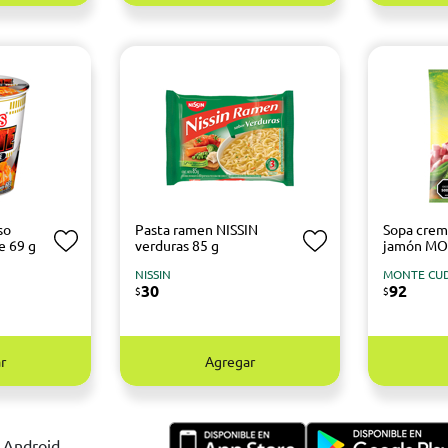
so
Pasta ramen NISSIN
Sopa crem
e 69 g
verduras 85 g
jamón MO
NISSIN
MONTE CU
30
92
$
$
r
Agregar
y Android