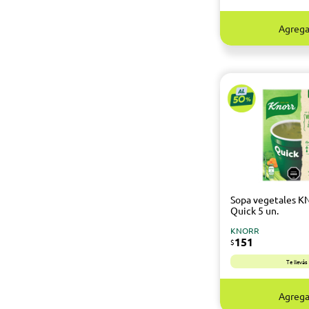
Agrega
Sopa vegetales 
Quick 5 un.
KNORR
151
$
Te llevá
Agrega