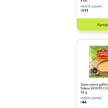
4 un.
MONTE CUDINE
111
$
Agrega
Sopa casera gallin
fideos MONTE C
50 g
MONTE CUDINE
44
$