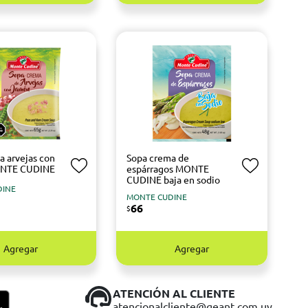
a arvejas con
Sopa crema de
NTE CUDINE
espárragos MONTE
CUDINE baja en sodio
DINE
MONTE CUDINE
66
$
Agregar
Agregar
ATENCIÓN AL CLIENTE
atencionalcliente@geant.com.uy