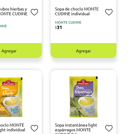
ubos hierbas y
Sopa de choclo MONTE
MONTE CUDINE
CUDINE individual
MONTE CUDINE
DINE
31
$
Agregar
Agregar
choclo MONTE
Sopa instantánea light
ght individual
espárragos MONTE