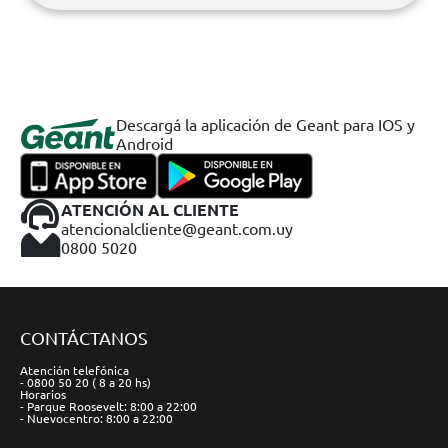
Descargá la aplicación de Geant para IOS y
Android
ATENCIÓN AL CLIENTE
atencionalcliente@geant.com.uy
0800 5020
CONTÁCTANOS
Atención telefónica
- 0800 50 20 ( 8 a 20 hs)
Horarios
- Parque Roosevelt: 8:00 a 22:00
- Nuevocentro: 8:00 a 22:00