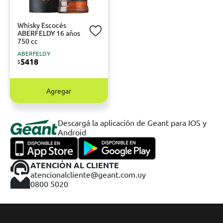
Whisky Escocés
ABERFELDY 16 años
750 cc
ABERFELDY
5418
$
Agregar
Descargá la aplicación de Geant para IOS y
Android
ATENCIÓN AL CLIENTE
atencionalcliente@geant.com.uy
0800 5020