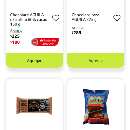
Chocolate AGUILA
Chocolate taza
extrafino 60% cacao
ÁGUILA 225 g
150 g
ÁGUILA
ÁGUILA
289
$
225
$
180
$
20%OFF
Agregar
Agregar