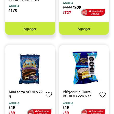
ÁGUILA
ÁGUILA
909
1124
$
$
170
$
727
$
20%OFF
Agregar
Agregar
Mini torta AGUILA 72
Alfajor Mini Torta
g
AGUILA Coco 69 g
ÁGUILA
ÁGUILA
49
49
$
$
39
39
$
$
20%OFF
20%OFF