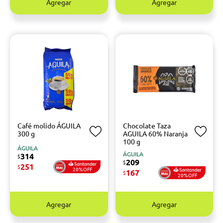
Agregar
Agregar
Café molido ÁGUILA
Chocolate Taza
300 g
AGUILA 60% Naranja
100 g
ÁGUILA
ÁGUILA
314
$
209
$
251
$
20%OFF
167
$
20%OFF
Agregar
Agregar