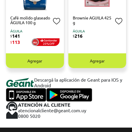
Café molido glaseado
Brownie AGUILA 425
ÁGUILA 100 g
g
ÁGUILA
ÁGUILA
141
216
$
$
113
$
20%OFF
Agregar
Agregar
Descargá la aplicación de Geant para IOS y
Android
ATENCIÓN AL CLIENTE
atencionalcliente@geant.com.uy
0800 5020