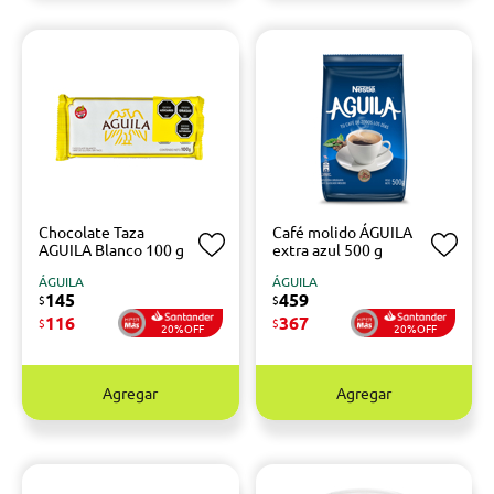
Chocolate Taza
Café molido ÁGUILA
AGUILA Blanco 100 g
extra azul 500 g
ÁGUILA
ÁGUILA
145
459
$
$
116
367
$
$
20%OFF
20%OFF
Agregar
Agregar