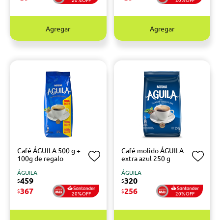
Agregar
Agregar
Café ÁGUILA 500 g +
Café molido ÁGUILA
100g de regalo
extra azul 250 g
ÁGUILA
ÁGUILA
459
320
$
$
367
256
$
$
20%OFF
20%OFF