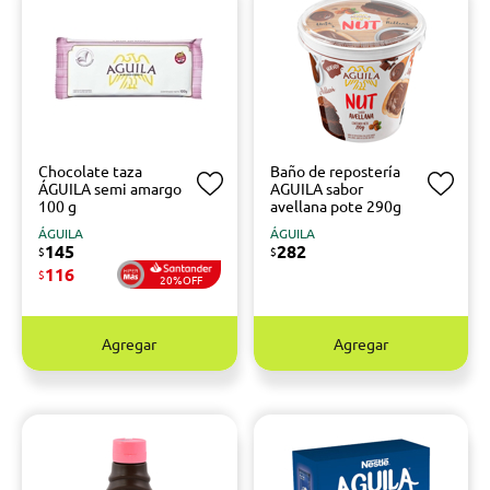
Chocolate taza
Baño de repostería
ÁGUILA semi amargo
AGUILA sabor
100 g
avellana pote 290g
ÁGUILA
ÁGUILA
145
282
$
$
116
$
20%OFF
Agregar
Agregar