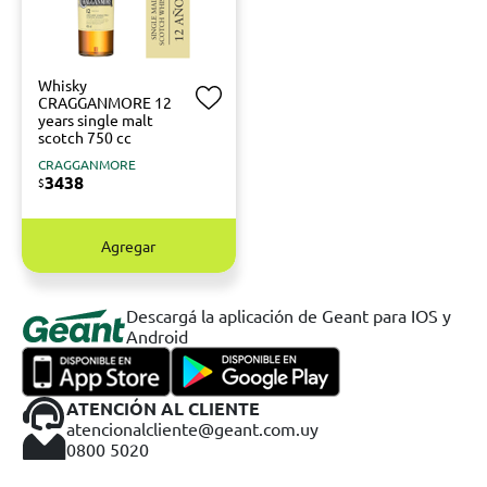
Whisky
CRAGGANMORE 12
years single malt
scotch 750 cc
CRAGGANMORE
3438
$
Agregar
Descargá la aplicación de Geant para IOS y
Android
ATENCIÓN AL CLIENTE
atencionalcliente@geant.com.uy
0800 5020