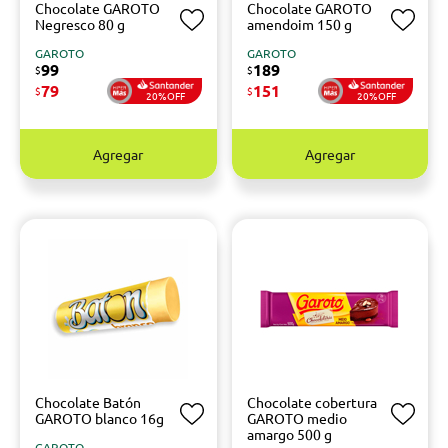
Chocolate GAROTO
Chocolate GAROTO
Negresco 80 g
amendoim 150 g
GAROTO
GAROTO
99
189
$
$
79
151
$
$
20%OFF
20%OFF
Agregar
Agregar
Chocolate Batón
Chocolate cobertura
GAROTO blanco 16g
GAROTO medio
amargo 500 g
GAROTO