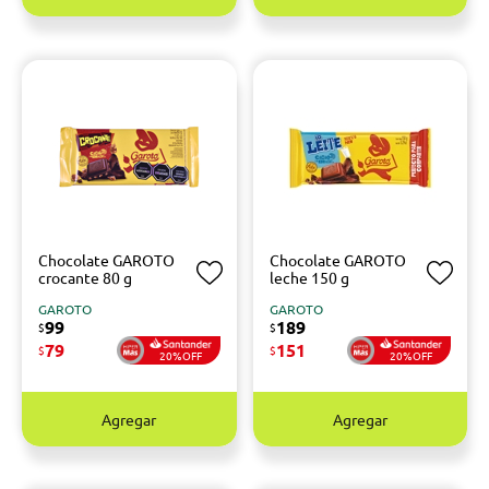
Chocolate GAROTO
Chocolate GAROTO
crocante 80 g
leche 150 g
GAROTO
GAROTO
99
189
$
$
79
151
$
$
20%OFF
20%OFF
Agregar
Agregar