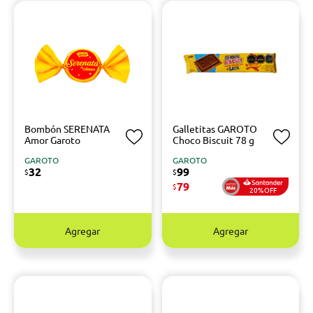
Bombón SERENATA
Galletitas GAROTO
Amor Garoto
Choco Biscuit 78 g
GAROTO
GAROTO
32
99
$
$
79
$
20%OFF
Agregar
Agregar