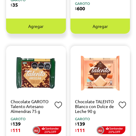
GAROTO
35
$
600
$
Agregar
Agregar
Chocolate GAROTO
Chocolate TALENTO
Talento Artesano
Blanco con Dulce de
Almendras 75 g
Leche 90 g
GAROTO
GAROTO
139
139
$
$
111
111
$
$
20%OFF
20%OFF