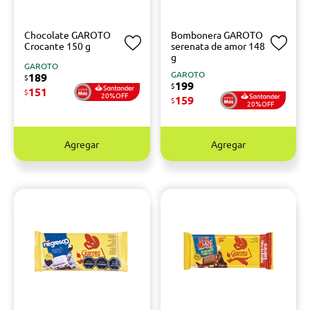
Chocolate GAROTO
Bombonera GAROTO
Crocante 150 g
serenata de amor 148
g
GAROTO
GAROTO
189
$
199
$
151
$
20%OFF
159
$
20%OFF
Agregar
Agregar