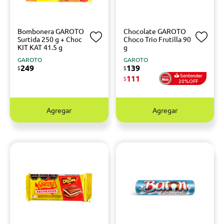
Bombonera GAROTO
Chocolate GAROTO
Surtida 250 g + Choc
Choco Trio Frutilla 90
KIT KAT 41.5 g
g
GAROTO
GAROTO
249
139
$
$
111
$
20%OFF
Agregar
Agregar