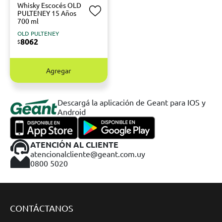
Whisky Escocés OLD
PULTENEY 15 Años
700 ml
OLD PULTENEY
8062
$
Agregar
Descargá la aplicación de Geant para IOS y
Android
ATENCIÓN AL CLIENTE
atencionalcliente@geant.com.uy
0800 5020
CONTÁCTANOS