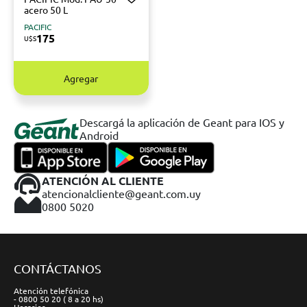
acero 50 L
PACIFIC
175
U$S
Agregar
Descargá la aplicación de Geant para IOS y
Android
ATENCIÓN AL CLIENTE
atencionalcliente@geant.com.uy
0800 5020
CONTÁCTANOS
Atención telefónica
- 0800 50 20 ( 8 a 20 hs)