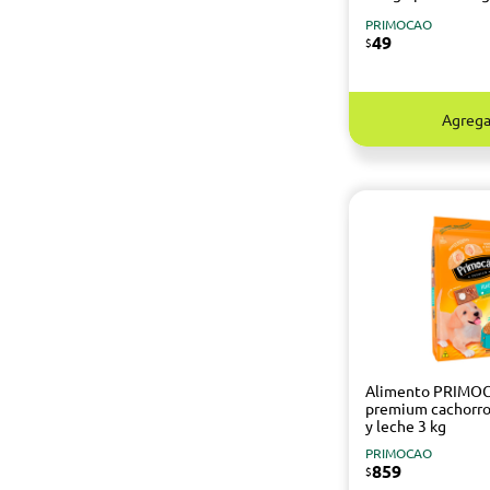
PRIMOCAO
49
$
Agrega
Alimento PRIMO
premium cachorro
y leche 3 kg
PRIMOCAO
859
$