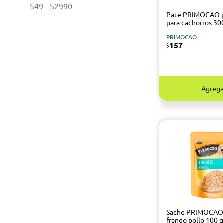
$49
-
$2990
Pate PRIMOCAO p
para cachorros 30
PRIMOCAO
157
$
Agrega
Sache PRIMOCAO 
frango pollo 100 g