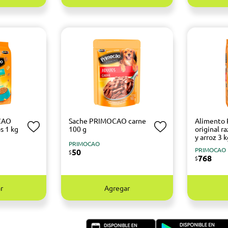
CAO
Sache PRIMOCAO carne
Alimento
s 1 kg
100 g
original r
y arroz 3 
PRIMOCAO
PRIMOCAO
50
$
768
$
r
Agregar