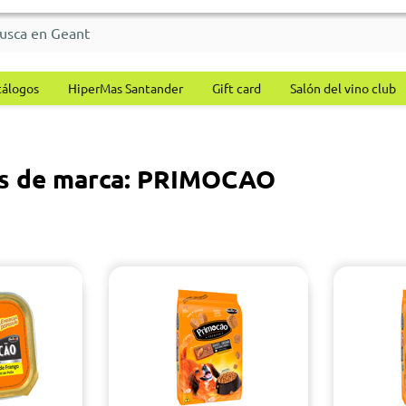
tálogos
HiperMas Santander
Gift card
Salón del vino club
os de marca: PRIMOCAO