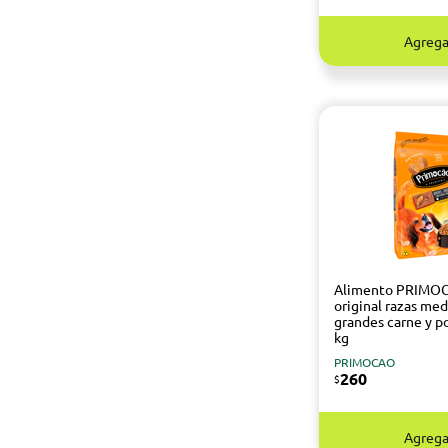
Agrega
Alimento PRIMO
original razas med
grandes carne y po
kg
PRIMOCAO
260
$
Agrega