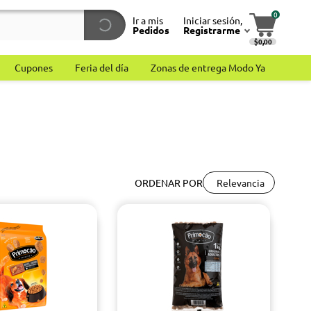
0
Ir a mis
Iniciar sesión,
Pedidos
Registrarme
$0,00
Cupones
Feria del día
Zonas de entrega Modo Ya
Relevancia
ORDENAR POR