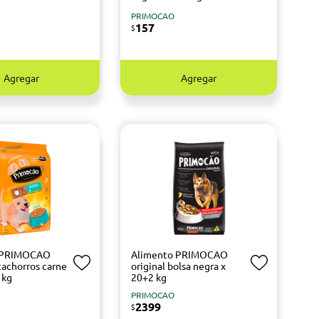
PRIMOCAO
157
$
Agregar
Agregar
 PRIMOCAO
Alimento PRIMOCAO
achorros carne
original bolsa negra x
 kg
20+2 kg
PRIMOCAO
2399
$