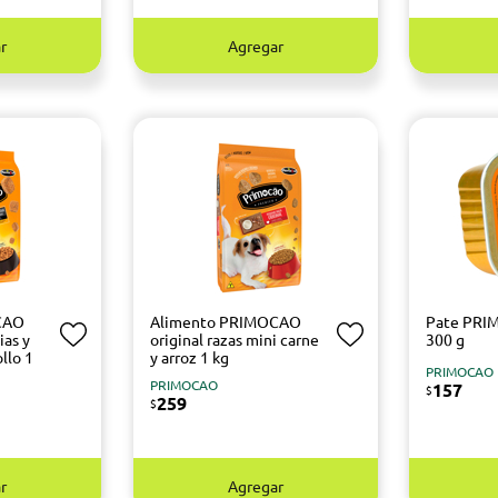
r
Agregar
CAO
Alimento PRIMOCAO
Pate PRI
ias y
original razas mini carne
300 g
llo 1
y arroz 1 kg
PRIMOCAO
PRIMOCAO
157
$
259
$
r
Agregar