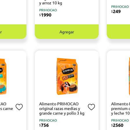
y arroz 10 kg
PRIMOCAO
PRIMOCAO
249
$
1990
$
r
Agregar
CAO
Alimento PRIMOCAO
Alimento
s carne
original razas medias y
premium c
grande carne y pollo 3 kg
y leche 10
PRIMOCAO
PRIMOCAO
756
2560
$
$