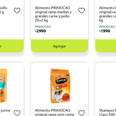
ollo
Alimento PRIMOCAO
Alimento
0 g
original razas medias y
original r
grandes carne y pollo
grandes ca
20+2 kg
kg
PRIMOCAO
PRIMOCAO
2990
1990
$
$
r
Agregar
junior
Alimento PRIMOCAO
Shampoo 
original razas mini carne
Claro 500