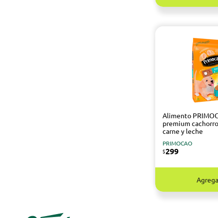
Alimento PRIMO
premium cachorro
carne y leche
PRIMOCAO
299
$
Agrega