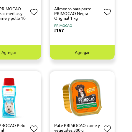
 PRIMOCAO
Alimento para perro
azas medias y
PRIMOCAO Negra
rne y pollo 10
Original 1 kg
PRIMOCAO
157
$
Agregar
Agregar
PROCAO Pelo
Pate PRIMOCAO carne y
 ml
vegetales 300 g