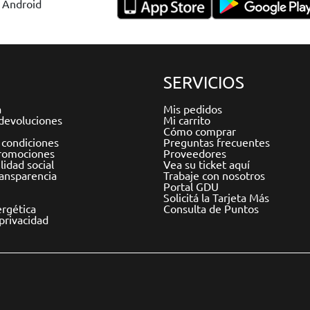
y Android
SERVICIOS
a
Mis pedidos
devoluciones
Mi carrito
Cómo comprar
 condiciones
Preguntas frecuentes
romociones
Proveedores
idad social
Vea su ticket aquí
ransparencia
Trabaje con nosotros
Portal GDU
Solicitá la Tarjeta Más
ergética
Consulta de Puntos
 privacidad