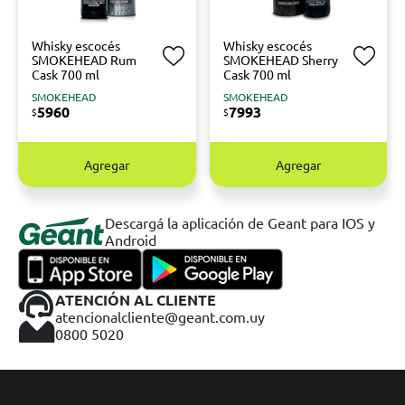
Whisky escocés
Whisky escocés
SMOKEHEAD Rum
SMOKEHEAD Sherry
Cask 700 ml
Cask 700 ml
SMOKEHEAD
SMOKEHEAD
5960
7993
$
$
Agregar
Agregar
Descargá la aplicación de Geant para IOS y
Android
ATENCIÓN AL CLIENTE
atencionalcliente@geant.com.uy
0800 5020