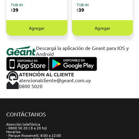
TUB-IN
TUB-IN
39
39
$
$
Agregar
Agregar
Descargá la aplicación de Geant para IOS y
Android
ATENCIÓN AL CLIENTE
atencionalcliente@geant.com.uy
0800 5020
CONTÁCTANOS
Atención telefónica
- 0800 50 20 ( 8 a 20 hs)
Horarios
- Parque Roosevelt: 8:00 a 22:00