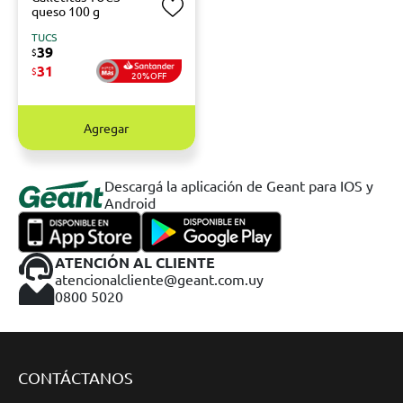
queso 100 g
TUCS
39
$
31
$
20%OFF
Agregar
Descargá la aplicación de Geant para IOS y
Android
ATENCIÓN AL CLIENTE
atencionalcliente@geant.com.uy
0800 5020
CONTÁCTANOS