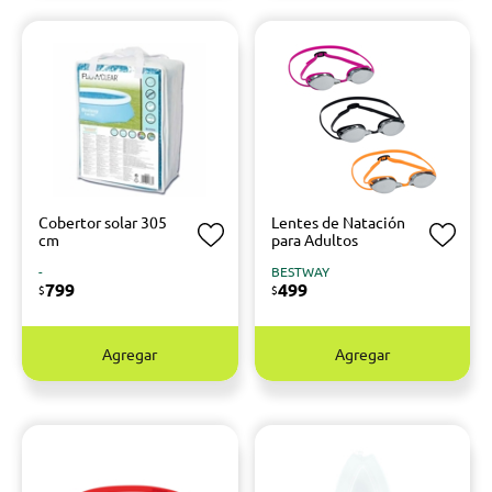
Cobertor solar 305
Lentes de Natación
cm
para Adultos
-
BESTWAY
799
499
$
$
Agregar
Agregar