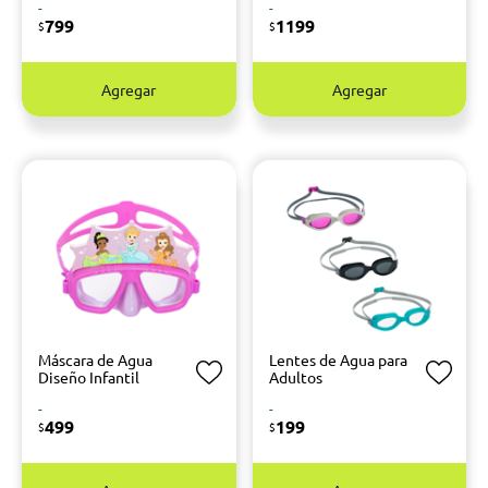
-
-
799
1199
$
$
Agregar
Agregar
Máscara de Agua
Lentes de Agua para
Diseño Infantil
Adultos
-
-
499
199
$
$