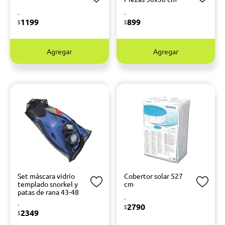
-
-
1199
899
$
$
Agregar
Agregar
Set máscara vidrio
Cobertor solar 527
templado snorkel y
cm
patas de rana 43-48
-
-
2790
$
2349
$