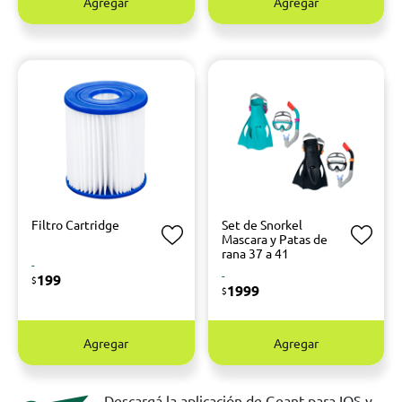
Agregar
Agregar
Filtro Cartridge
Set de Snorkel
Mascara y Patas de
rana 37 a 41
-
-
199
$
1999
$
Agregar
Agregar
Descargá la aplicación de Geant para IOS y