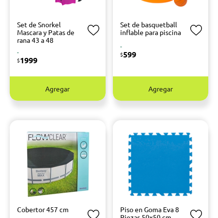
Set de Snorkel
Set de basquetball
Mascara y Patas de
inflable para piscina
rana 43 a 48
-
-
599
$
1999
$
Agregar
Agregar
Cobertor 457 cm
Piso en Goma Eva 8
Piezas 50x50 cm