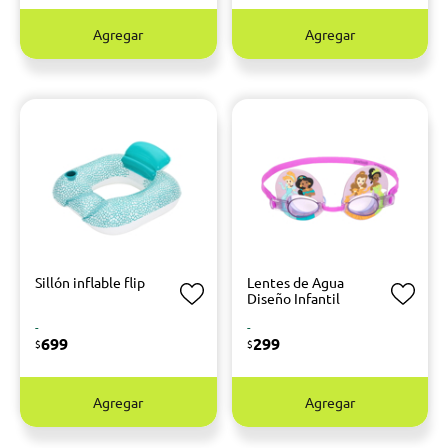
Agregar
Agregar
Sillón inflable flip
Lentes de Agua
Diseño Infantil
-
-
699
299
$
$
Agregar
Agregar