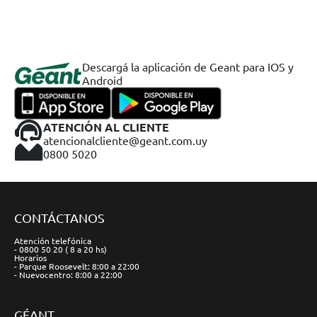
Descargá la aplicación de Geant para IOS y
Android
ATENCIÓN AL CLIENTE
atencionalcliente@geant.com.uy
0800 5020
CONTÁCTANOS
Atención telefónica
- 0800 50 20 ( 8 a 20 hs)
Horarios
- Parque Roosevelt: 8:00 a 22:00
- Nuevocentro: 8:00 a 22:00
GÉANT