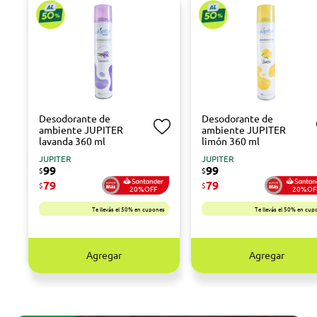
Desodorante de
Desodorante de
ambiente JUPITER
ambiente JUPITER
lavanda 360 ml
limón 360 ml
JUPITER
JUPITER
99
99
$
$
79
79
$
$
20%OFF
20%OF
Te llevás el 50% en cupones
Te llevás el 50% en cup
Agregar
Agregar