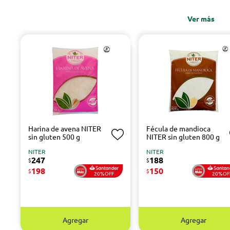
Ver más
Harina de avena NITER
Fécula de mandioca
sin gluten 500 g
NITER sin gluten 800 g
NITER
NITER
247
188
$
$
198
150
$
$
20%OFF
20%OF
Agregar
Agregar