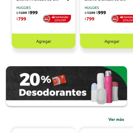
HUGGIES
HUGGIES
999
999
1289
$
1289
$
$
$
799
799
$
$
20%OFF
20%OF
Agregar
Agregar
Ver más