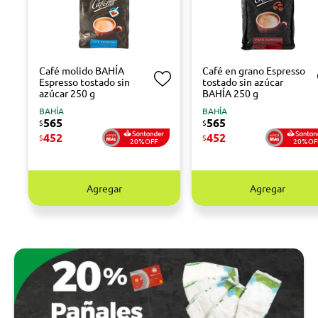
Café molido BAHÍA
Café en grano Espresso
Espresso tostado sin
tostado sin azúcar
azúcar 250 g
BAHÍA 250 g
BAHÍA
BAHÍA
565
565
$
$
452
452
$
$
20%OFF
20%OF
Agregar
Agregar