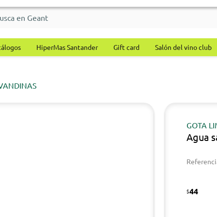
tálogos
HiperMas Santander
Gift card
Salón del vino club
VANDINAS
GOTA L
Agua s
Referenci
44
$