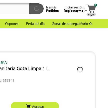
0
Ir a mis
Iniciar sesión,
Pedidos
Registrarme
$0,00
Cupones
Feria del día
Zonas de entrega Modo Ya
IMPA
anitaria Gota Limpa 1 L
a: 353541
Agregar