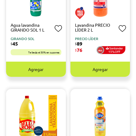
Agua lavandina
Lavandina PRECIO
GIRANDO SOL 1 L
LÍDER 2 L
GIRANDO SOL
PRECIO LÍDER
45
89
$
$
76
$
15%OFF
Te llevás el 50% en cupones
Agregar
Agregar