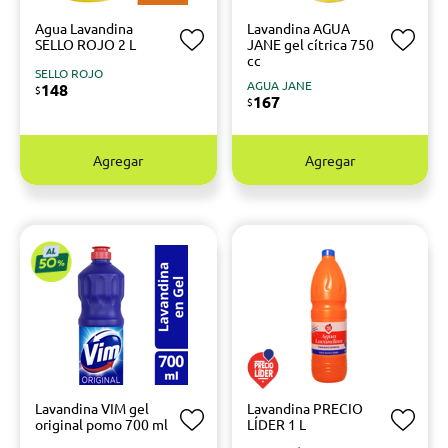
Agua Lavandina
Lavandina AGUA
SELLO ROJO 2 L
JANE gel cítrica 750
cc
SELLO ROJO
AGUA JANE
148
$
167
$
Agregar
Agregar
Lavandina VIM gel
Lavandina PRECIO
original pomo 700 ml
LÍDER 1 L