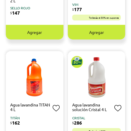
2 L
VIM
SELLO ROJO
177
$
147
$
Te llevás el 50% en cupones
Agregar
Agregar
Agua lavandina TITAN
Agua lavandina
4 L
solución Cristal 4 L
TITÁN
CRISTAL
162
286
$
$