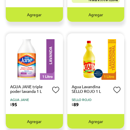
Te llevás el 50% en cupones
Agregar
Agregar
AGUA JANE triple
Agua Lavandina
poder lavanda 1 L
SELLO ROJO 1 L
AGUA JANE
SELLO ROJO
95
89
$
$
Agregar
Agregar