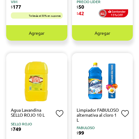
VIM
PRECIO LÍDER
177
50
$
$
42
$
15%OFF
Te llevás el 50% en cupones
Agregar
Agregar
Agua Lavandina
Limpiador FABULOSO
SELLO ROJO 10 L
alternativa al cloro 1
L
SELLO ROJO
FABULOSO
749
$
99
$