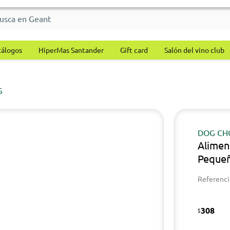
tálogos
HiperMas Santander
Gift card
Salón del vino club
S
DOG C
Alimen
Pequeñ
Referenci
308
$