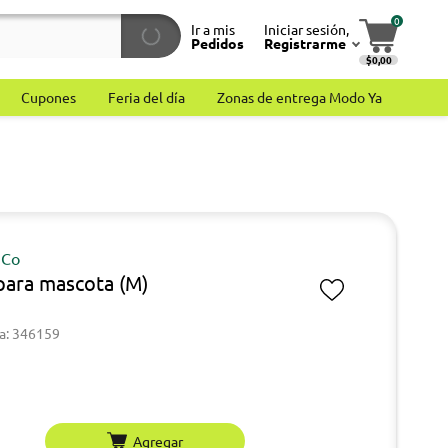
0
Ir a mis
Iniciar sesión,
Pedidos
Registrarme
$0,00
Cupones
Feria del día
Zonas de entrega Modo Ya
 Co
para mascota (M)
a: 346159
Agregar