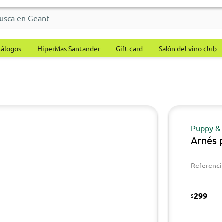
tálogos
HiperMas Santander
Gift card
Salón del vino club
Puppy &
Arnés 
Referenci
299
$