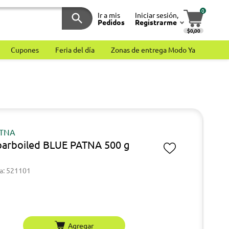
0
Ir a mis
Iniciar sesión,
Pedidos
Registrarme
$0,00
Cupones
Feria del día
Zonas de entrega Modo Ya
ATNA
parboiled BLUE PATNA 500 g
a: 521101
Agregar