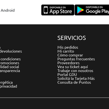
y Android
SERVICIOS
a
Mis pedidos
devoluciones
Mi carrito
Cómo comprar
 condiciones
Preguntas frecuentes
romociones
Proveedores
idad social
Vea su ticket aquí
ransparencia
Trabaje con nosotros
Portal GDU
Solicitá la Tarjeta Más
ergética
Consulta de Puntos
 privacidad