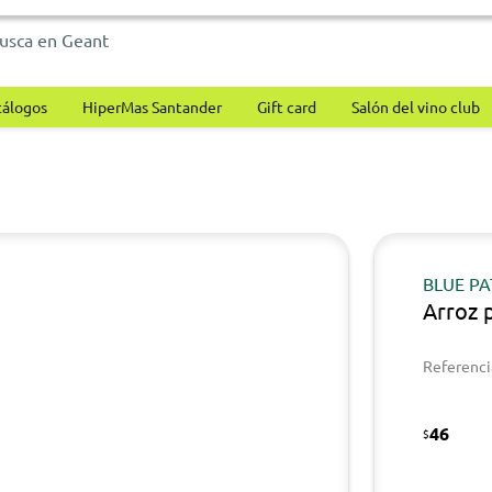
tálogos
HiperMas Santander
Gift card
Salón del vino club
BLUE P
Arroz 
Referenci
46
$