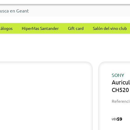
tálogos
HiperMas Santander
Gift card
Salón del vino club
SONY
Auricu
CH520 
Referenci
59
U$S