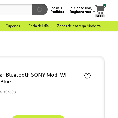
0
Ir a mis
Iniciar sesión,
Pedidos
Registrarme
$0,00
Cupones
Feria del día
Zonas de entrega Modo Ya
lar Bluetooth SONY Mod. WH-
Blue
a: 307808