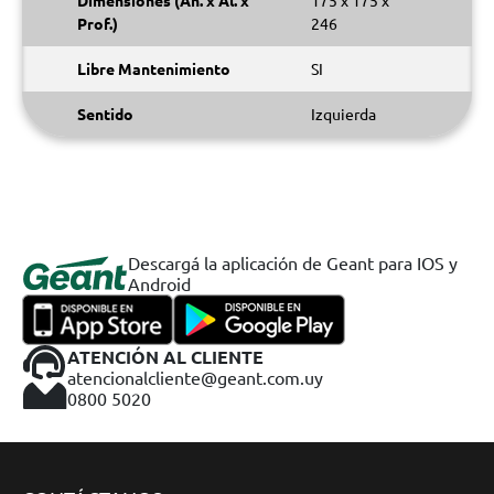
Dimensiones (An. x Al. x
175 x 175 x
Prof.)
246
Libre Mantenimiento
SI
Sentido
Izquierda
Descargá la aplicación de Geant para IOS y
Android
ATENCIÓN AL CLIENTE
atencionalcliente@geant.com.uy
0800 5020