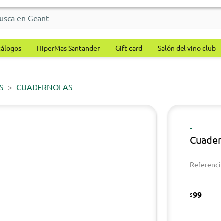
tálogos
HiperMas Santander
Gift card
Salón del vino club
S
CUADERNOLAS
-
Cuader
Referenci
99
$