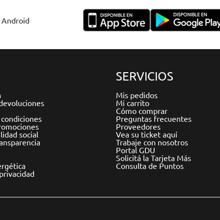
y Android
SERVICIOS
a
Mis pedidos
devoluciones
Mi carrito
Cómo comprar
 condiciones
Preguntas frecuentes
romociones
Proveedores
idad social
Vea su ticket aquí
ransparencia
Trabaje con nosotros
Portal GDU
Solicitá la Tarjeta Más
ergética
Consulta de Puntos
 privacidad