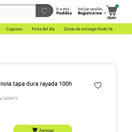
0
Ir a mis
Iniciar sesión,
Pedidos
Registrarme
$0,00
Cupones
Feria del día
Zonas de entrega Modo Ya
nola tapa dura rayada 100h
a: 509473
Agregar