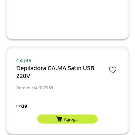
GA.MA
Depiladora GA.MA Satin USB
220V
Referencia: 307985
39
U$S
Agregar