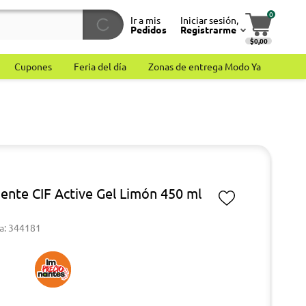
0
Ir a mis
Iniciar sesión,
Pedidos
Registrarme
$0,00
Cupones
Feria del día
Zonas de entrega Modo Ya
ente CIF Active Gel Limón 450 ml
a: 344181