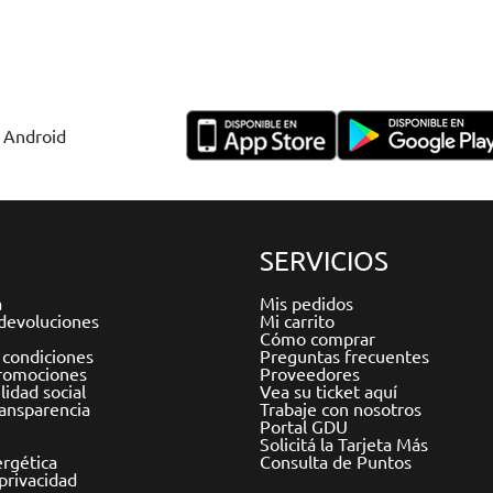
y Android
SERVICIOS
a
Mis pedidos
devoluciones
Mi carrito
Cómo comprar
 condiciones
Preguntas frecuentes
romociones
Proveedores
idad social
Vea su ticket aquí
ransparencia
Trabaje con nosotros
Portal GDU
Solicitá la Tarjeta Más
ergética
Consulta de Puntos
 privacidad