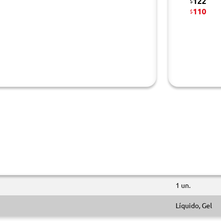
122
$
110
$
1 un.
Líquido, Gel