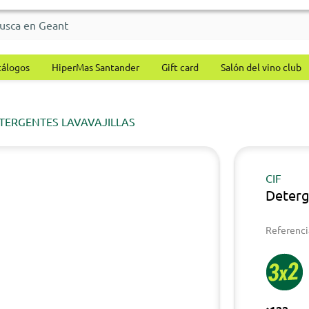
tálogos
HiperMas Santander
Gift card
Salón del vino club
TERGENTES LAVAVAJILLAS
CIF
Deterg
Referenci