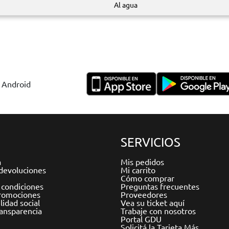
Al agua
y Android
SERVICIOS
a
Mis pedidos
devoluciones
Mi carrito
Cómo comprar
 condiciones
Preguntas frecuentes
romociones
Proveedores
idad social
Vea su ticket aquí
ransparencia
Trabaje con nosotros
Portal GDU
Solicitá la Tarjeta Más