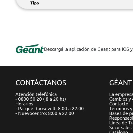
Tipo
Descargá la aplicación de Geant para IOS 
CONTÁCTANOS
GÉANT
Atención telefónica
La empres
- 0800 50 20 ( 8 a 20 hs)
Cambios y 
Horarios
Contacto
- Parque Roosevelt: 8:00 a 22:00
Términos y
- Nuevocentro: 8:00 a 22:00
Bases de p
Responsabil
Línea de T
Sucursales
Catálogo