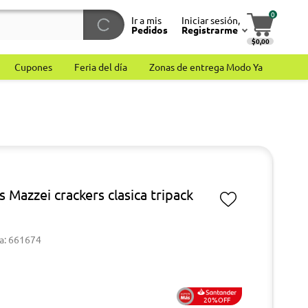
0
Ir a mis
Iniciar sesión,
Pedidos
Registrarme
$0,00
Cupones
Feria del día
Zonas de entrega Modo Ya
s Mazzei crackers clasica tripack
a: 661674
20%OFF