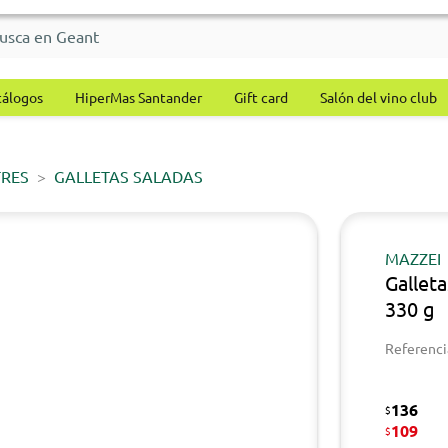
tálogos
HiperMas Santander
Gift card
Salón del vino club
TRES
GALLETAS SALADAS
MAZZEI
Galleta
330 g
Referenci
136
$
109
$