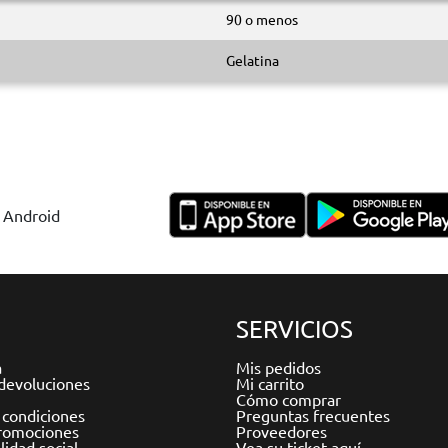
90 o menos
Gelatina
y Android
SERVICIOS
a
Mis pedidos
devoluciones
Mi carrito
Cómo comprar
 condiciones
Preguntas frecuentes
romociones
Proveedores
idad social
Vea su ticket aquí