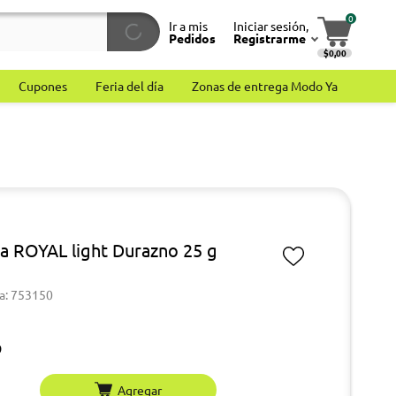
0
Ir a mis
Iniciar sesión,
Pedidos
Registrarme
$0,00
Cupones
Feria del día
Zonas de entrega Modo Ya
na ROYAL light Durazno 25 g
a: 753150
9
Agregar