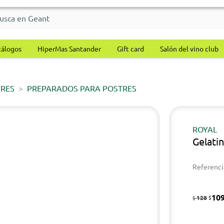
tálogos
HiperMas Santander
Gift card
Salón del vino club
TRES
PREPARADOS PARA POSTRES
ROYAL
Gelati
Referenci
10
128
$
$