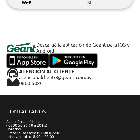
Wi-Fi
SI
Descargá la aplicación de Geant para IOS y
Android
ATENCIÓN AL CLIENTE
atencionalcliente@geant.com.uy
0800 5020
CONTÁCTANOS
Atención telefónica
- 0800 50 20 ( 8 a 20 hs)
Horarios
- Parque Roosevelt: 8:00 a 22:00
- Nuevocentro: 8:00 a 22:00