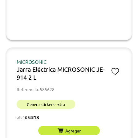
MICROSONIC
Jarra Eléctrica MICROSONIC JE-
914 2 L
Referencia: 585628
Genera stickers extra
13
15
U$S
U$S
Agregar