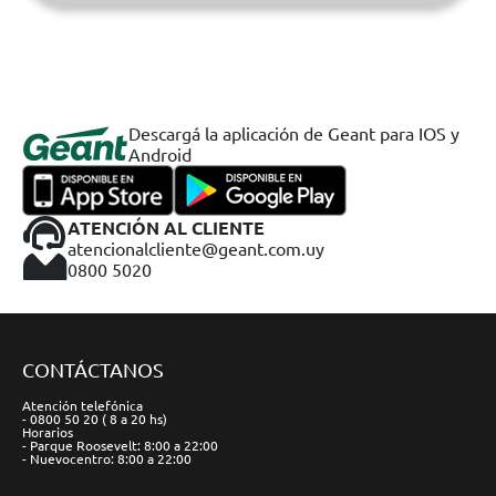
Descargá la aplicación de Geant para IOS y
Android
ATENCIÓN AL CLIENTE
atencionalcliente@geant.com.uy
0800 5020
CONTÁCTANOS
Atención telefónica
- 0800 50 20 ( 8 a 20 hs)
Horarios
- Parque Roosevelt: 8:00 a 22:00
- Nuevocentro: 8:00 a 22:00