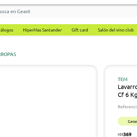
tálogos
HiperMas Santander
Gift card
Salón del vino club
RROPAS
TEM
Lavar
Cf 6 K
Referenci
Gener
369
U$S