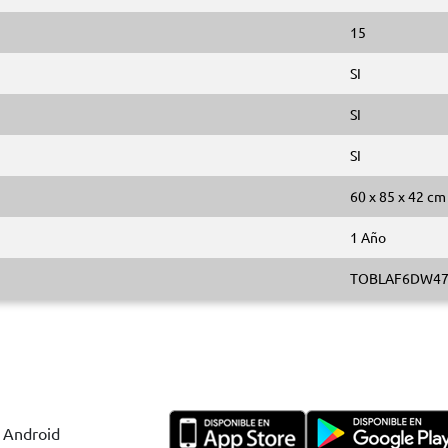
15
SI
SI
SI
60 x 85 x 42 cm
1 Año
TOBLAF6DW47
y Android