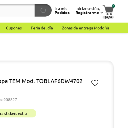
0
Ir a mis
Iniciar sesión,
Pedidos
Registrarme
$0,00
Cupones
Feria del día
Zonas de entrega Modo Ya
ropa TEM Mod. TOBLAF6DW4702
g
a: 908827
a stickers extra