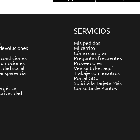
SERVICIOS
a
Mis pedidos
devoluciones
Mi carrito
Cómo comprar
 condiciones
Preguntas frecuentes
romociones
Proveedores
idad social
Vea su ticket aquí
ransparencia
Trabaje con nosotros
Portal GDU
Solicitá la Tarjeta Más
ergética
Consulta de Puntos
 privacidad