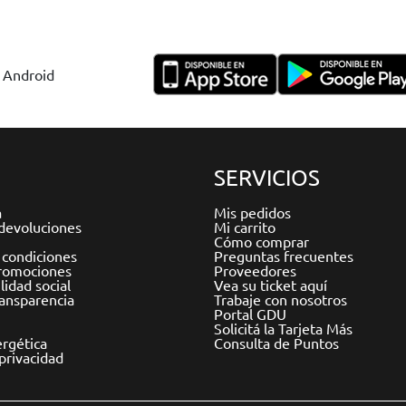
y Android
SERVICIOS
a
Mis pedidos
devoluciones
Mi carrito
Cómo comprar
 condiciones
Preguntas frecuentes
romociones
Proveedores
idad social
Vea su ticket aquí
ransparencia
Trabaje con nosotros
Portal GDU
Solicitá la Tarjeta Más
ergética
Consulta de Puntos
 privacidad