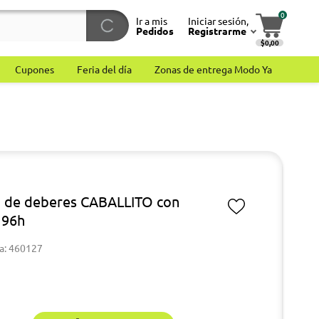
0
Ir a mis
Iniciar sesión,
Pedidos
Registrarme
$0,00
Cupones
Feria del día
Zonas de entrega Modo Ya
a de deberes CABALLITO con
 96h
a: 460127