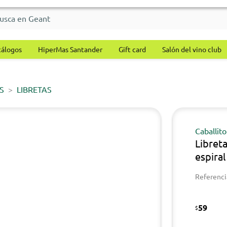
tálogos
HiperMas Santander
Gift card
Salón del vino club
S
LIBRETAS
Caballito
Libret
espiral
Referenci
59
$