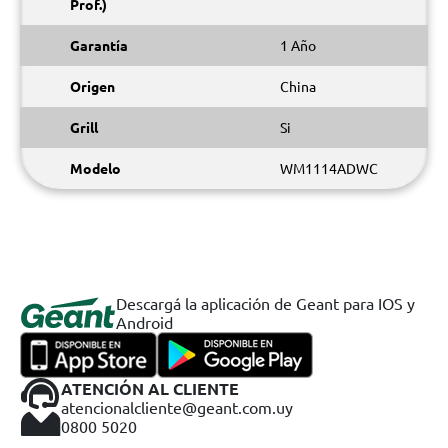
Prof.)
Garantía
1 Año
Origen
China
Grill
Si
Modelo
WM1114ADWC
Descargá la aplicación de Geant para IOS y
Android
ATENCIÓN AL CLIENTE
atencionalcliente@geant.com.uy
0800 5020