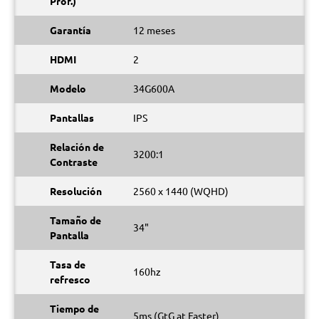
Prof.)
Garantía
12 meses
HDMI
2
Modelo
34G600A
Pantallas
IPS
Relación de
3200:1
Contraste
Resolución
2560 x 1440 (WQHD)
Tamaño de
34"
Pantalla
Tasa de
160hz
refresco
Tiempo de
5ms (GtG at Faster)