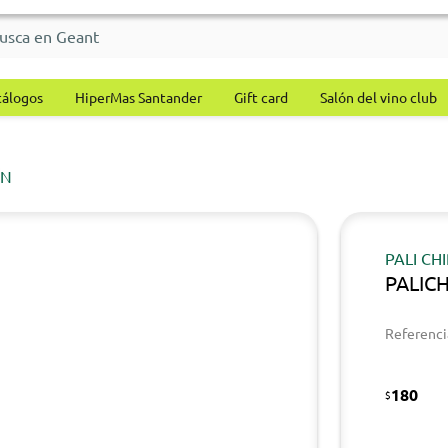
tálogos
HiperMas Santander
Gift card
Salón del vino club
ÍN
PALI CH
PALICH
Referenci
180
$