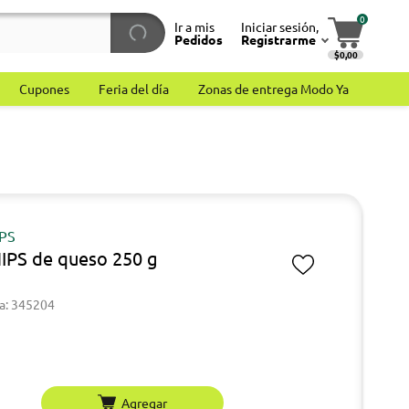
0
Ir a mis
Iniciar sesión,
Pedidos
Registrarme
$0,00
Cupones
Feria del día
Zonas de entrega Modo Ya
IPS
IPS de queso 250 g
a: 345204
Agregar