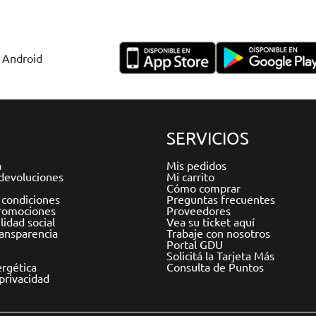
y Android
SERVICIOS
a
Mis pedidos
devoluciones
Mi carrito
Cómo comprar
 condiciones
Preguntas frecuentes
romociones
Proveedores
idad social
Vea su ticket aquí
ransparencia
Trabaje con nosotros
Portal GDU
Solicitá la Tarjeta Más
ergética
Consulta de Puntos
 privacidad