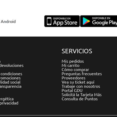
y Android
SERVICIOS
a
Mis pedidos
devoluciones
Mi carrito
Cómo comprar
 condiciones
Preguntas frecuentes
romociones
Proveedores
idad social
Vea su ticket aquí
ransparencia
Trabaje con nosotros
Portal GDU
Solicitá la Tarjeta Más
ergética
Consulta de Puntos
 privacidad