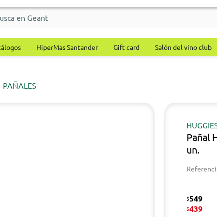
tálogos
HiperMas Santander
Gift card
Salón del vino club
PAÑALES
HUGGIE
Pañal 
un.
Referenci
549
$
439
$