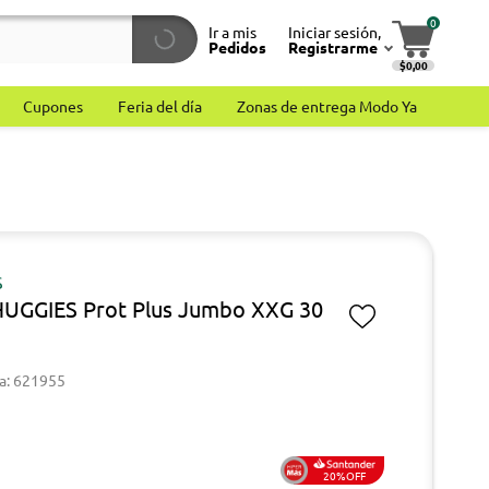
0
Ir a mis
Iniciar sesión,
Pedidos
Registrarme
$0,00
Cupones
Feria del día
Zonas de entrega Modo Ya
S
HUGGIES Prot Plus Jumbo XXG 30
a: 621955
20%OFF