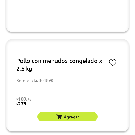
-
Pollo con menudos congelado x
2,5 kg
Referencia: 301890
109
$
/ kg
273
$
Agregar