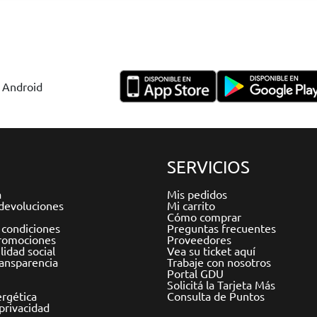
y Android
SERVICIOS
a
Mis pedidos
devoluciones
Mi carrito
Cómo comprar
 condiciones
Preguntas frecuentes
romociones
Proveedores
idad social
Vea su ticket aquí
ransparencia
Trabaje con nosotros
Portal GDU
Solicitá la Tarjeta Más
ergética
Consulta de Puntos
 privacidad