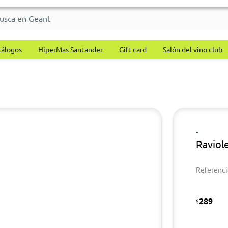
tálogos
HiperMas Santander
Gift card
Salón del vino club
-
Raviole
Referenci
289
$