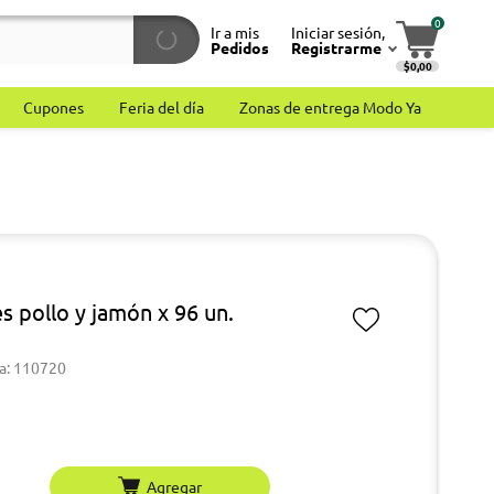
0
Ir a mis
Iniciar sesión,
Pedidos
Registrarme
$0,00
Cupones
Feria del día
Zonas de entrega Modo Ya
s pollo y jamón x 96 un.
a: 110720
Agregar