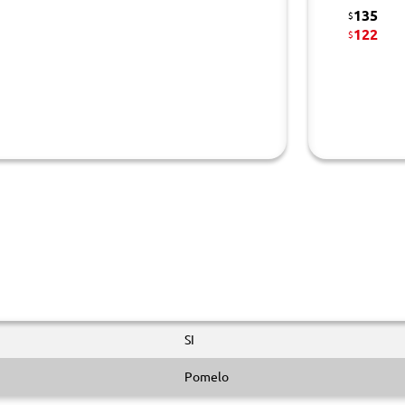
135
$
122
$
SI
Pomelo