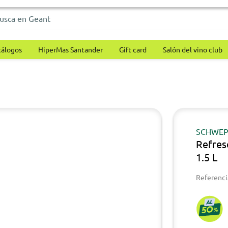
tálogos
HiperMas Santander
Gift card
Salón del vino club
SCHWEP
Refres
1.5 L
Referenci