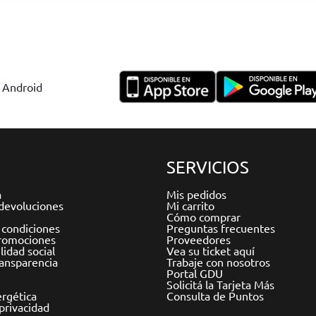
y Android
SERVICIOS
a
Mis pedidos
devoluciones
Mi carrito
Cómo comprar
 condiciones
Preguntas frecuentes
romociones
Proveedores
idad social
Vea su ticket aquí
ransparencia
Trabaje con nosotros
Portal GDU
Solicitá la Tarjeta Más
ergética
Consulta de Puntos
 privacidad