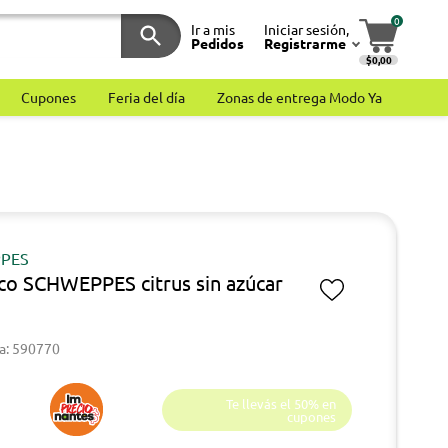
0
Ir a mis
Iniciar sesión,
Pedidos
Registrarme
$0,00
Cupones
Feria del día
Zonas de entrega Modo Ya
PES
co SCHWEPPES citrus sin azúcar
a: 590770
Te llevás el 50% en
cupones