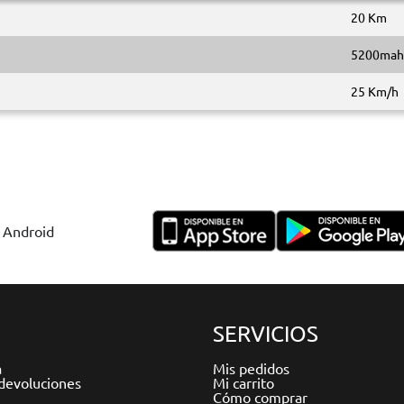
20 Km
5200mah
25 Km/h
y Android
SERVICIOS
a
Mis pedidos
devoluciones
Mi carrito
Cómo comprar