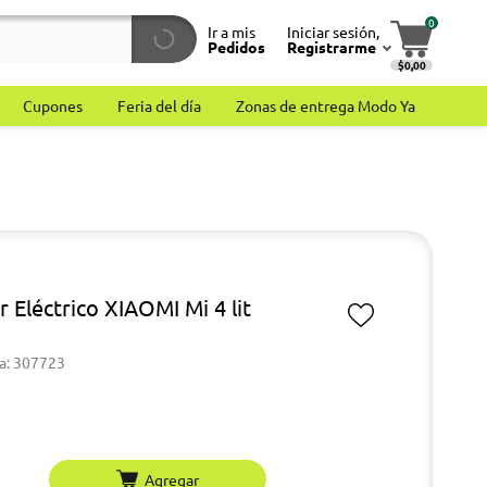
0
Ir a mis
Iniciar sesión,
Pedidos
Registrarme
$0,00
Cupones
Feria del día
Zonas de entrega Modo Ya
 Eléctrico XIAOMI Mi 4 lit
a: 307723
Agregar