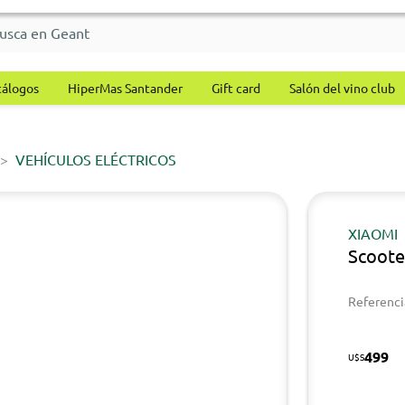
tálogos
HiperMas Santander
Gift card
Salón del vino club
VEHÍCULOS ELÉCTRICOS
XIAOMI
Scooter
Referenci
499
U$S