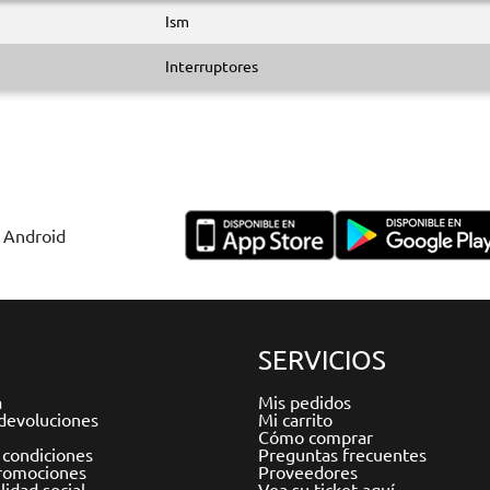
Ism
Interruptores
y Android
SERVICIOS
a
Mis pedidos
devoluciones
Mi carrito
Cómo comprar
 condiciones
Preguntas frecuentes
romociones
Proveedores
idad social
Vea su ticket aquí