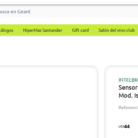
tálogos
HiperMas Santander
Gift card
Salón del vino club
INTELB
Sensor
Mod. I
Referenci
44
U$S