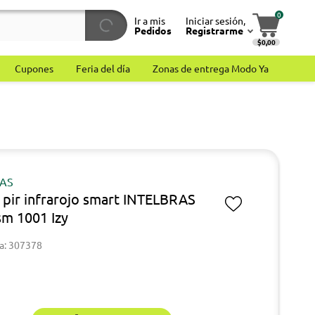
0
Ir a mis
Iniciar sesión,
Pedidos
Registrarme
$0,00
Cupones
Feria del día
Zonas de entrega Modo Ya
RAS
 pir infrarojo smart INTELBRAS
sm 1001 Izy
a: 307378