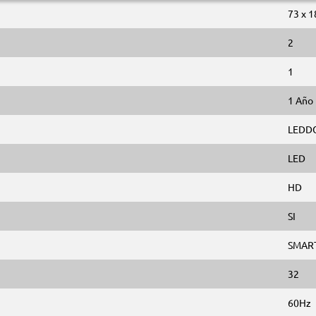
73 x 1
2
1
1 Año
LEDD
LED
HD
SI
SMART
32
60Hz