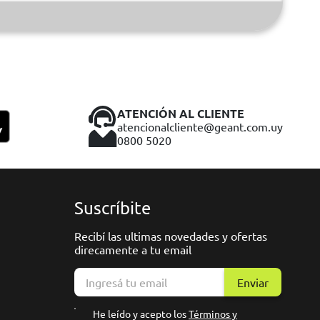
ATENCIÓN AL CLIENTE
atencionalcliente@geant.com.uy
0800 5020
Suscríbite
Recibí las ultimas novedades y ofertas
direcamente a tu email
Enviar
He leído y acepto los
Términos y