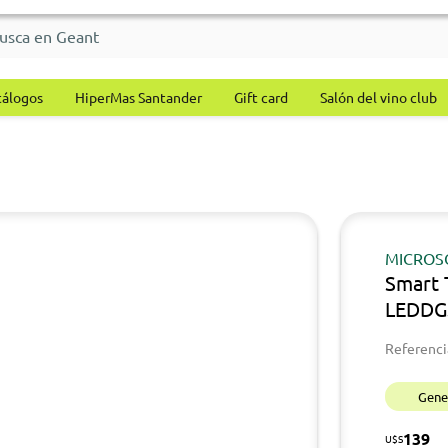
tálogos
HiperMas Santander
Gift card
Salón del vino club
MICROS
Smart
LEDDG
Referenci
Gener
139
U$S