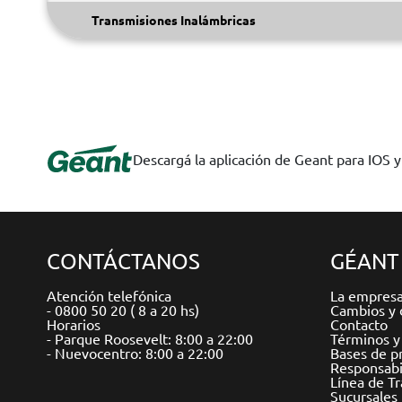
Transmisiones Inalámbricas
Descargá la aplicación de Geant para IOS 
CONTÁCTANOS
GÉANT
Atención telefónica
La empres
- 0800 50 20 ( 8 a 20 hs)
Cambios y 
Horarios
Contacto
- Parque Roosevelt: 8:00 a 22:00
Términos y
- Nuevocentro: 8:00 a 22:00
Bases de p
Responsabil
Línea de T
Sucursales