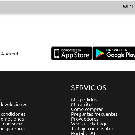
Wi-Fi
y Android
SERVICIOS
a
Mis pedidos
devoluciones
Mi carrito
Cómo comprar
 condiciones
Preguntas frecuentes
romociones
Proveedores
idad social
Vea su ticket aquí
ransparencia
Trabaje con nosotros
Portal GDU