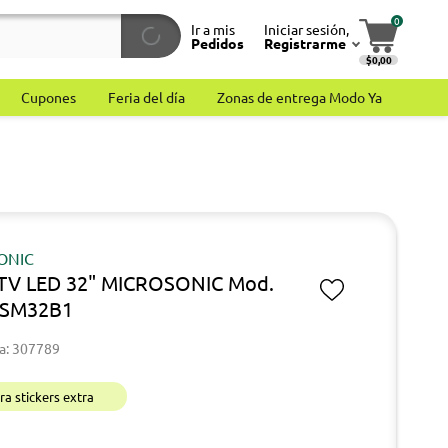
0
Ir a mis
Iniciar sesión,
Pedidos
Registrarme
$0,00
Cupones
Feria del día
Zonas de entrega Modo Ya
ONIC
 TV LED 32" MICROSONIC Mod.
SM32B1
a: 307789
a stickers extra