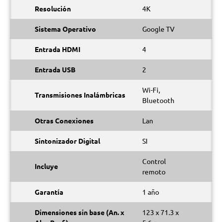
Resolución
4K
Sistema Operativo
Google TV
Entrada HDMI
4
Entrada USB
2
Wi-Fi,
Transmisiones Inalámbricas
Bluetooth
Otras Conexiones
Lan
Sintonizador Digital
SI
Control
Incluye
remoto
Garantía
1 año
Dimensiones sin base (An. x
123 x 71.3 x