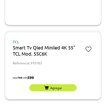
TCL
Smart Tv Qled Miniled 4K 55"
TCL Mod. 55C6K
Referencia: 910183
599
799
U$S
U$S
Agregar