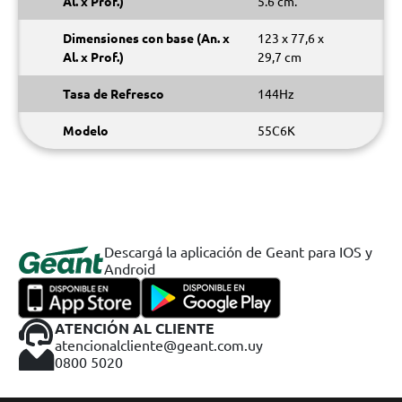
Al. x Prof.)
5.6 cm.
Dimensiones con base (An. x
123 x 77,6 x
Al. x Prof.)
29,7 cm
Tasa de Refresco
144Hz
Modelo
55C6K
Descargá la aplicación de Geant para IOS y
Android
ATENCIÓN AL CLIENTE
atencionalcliente@geant.com.uy
0800 5020