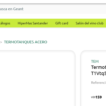
tálogos
HiperMas Santander
Gift card
Salón del vino club
TERMOTANQUES ACERO
TEM
Termo
T1Vtq5
Referenci
159
U$S