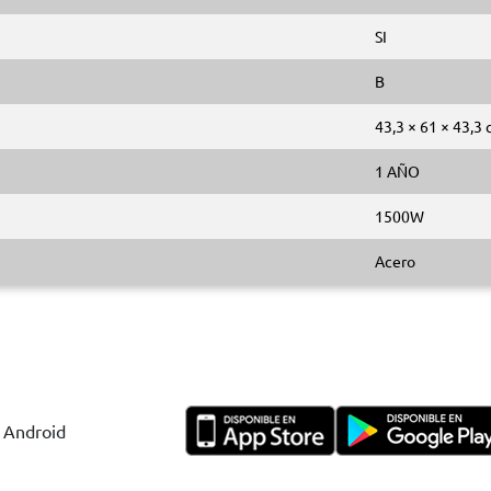
SI
B
43,3 × 61 × 43,3
1 AÑO
1500W
Acero
y Android