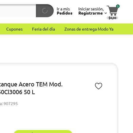
0
Ir a mis
Iniciar sesión,
Pedidos
Registrarme
$0,00
Cupones
Feria del día
Zonas de entrega Modo Ya
tanque Acero TEM Mod.
0Cl3006 50 L
a: 907295